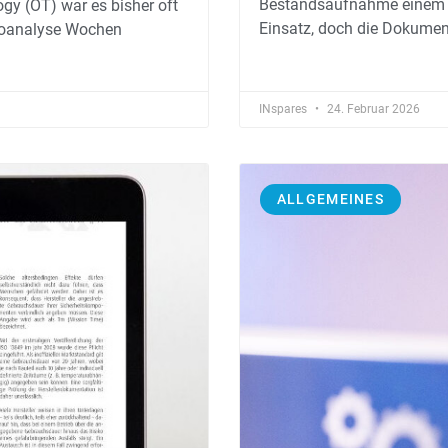
Bestandsaufnahme einem ge
gy (OT) war es bisher oft
Einsatz, doch die Dokumenta
ikoanalyse Wochen
INspares
24. Februar 2026
ALLGEMEINES